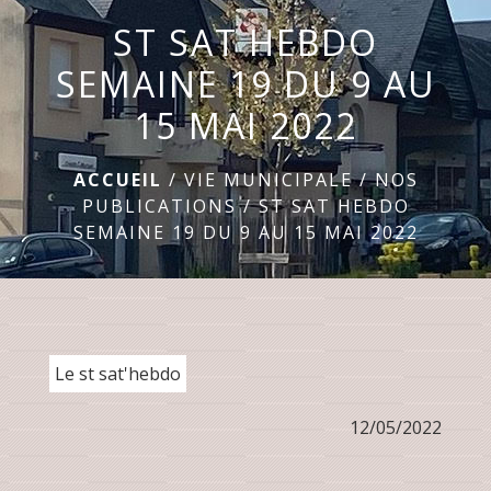
ST SAT HEBDO
menu
SEMAINE 19 DU 9 AU
15 MAI 2022
ACCUEIL
/
VIE MUNICIPALE
/
NOS
PUBLICATIONS
/
ST SAT HEBDO
SEMAINE 19 DU 9 AU 15 MAI 2022
Le st sat'hebdo
12/05/2022