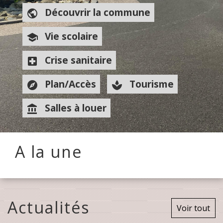
Découvrir la commune
public
Vie scolaire
school
Crise sanitaire
local_hospital
Plan/Accès
Tourisme
explore
spa
Salles à louer
account_balance
A la une
Actualités
Voir tout