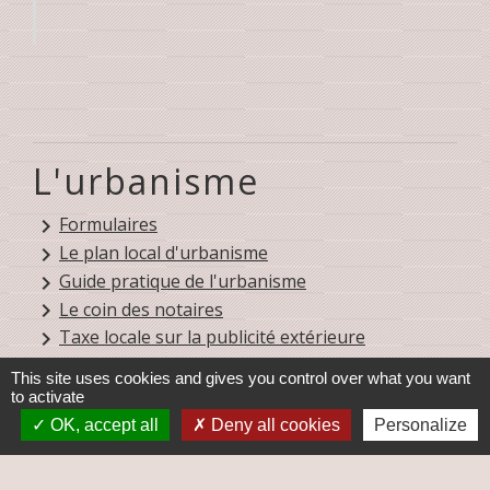
L'urbanisme
Formulaires
keyboard_arrow_right
Le plan local d'urbanisme
keyboard_arrow_right
Guide pratique de l'urbanisme
keyboard_arrow_right
Le coin des notaires
keyboard_arrow_right
Taxe locale sur la publicité extérieure
keyboard_arrow_right
Cadastre
keyboard_arrow_right
This site uses cookies and gives you control over what you want
Taxe d'aménagement
keyboard_arrow_right
to activate
OK, accept all
Deny all cookies
Personalize