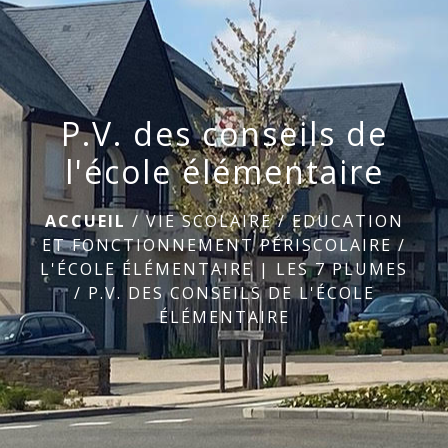
menu
P.V. des conseils de
l'école élémentaire
ACCUEIL
/
VIE SCOLAIRE
/
EDUCATION
ET FONCTIONNEMENT PÉRISCOLAIRE
/
L'ÉCOLE ÉLÉMENTAIRE | LES 7 PLUMES
/
P.V. DES CONSEILS DE L'ÉCOLE
ÉLÉMENTAIRE