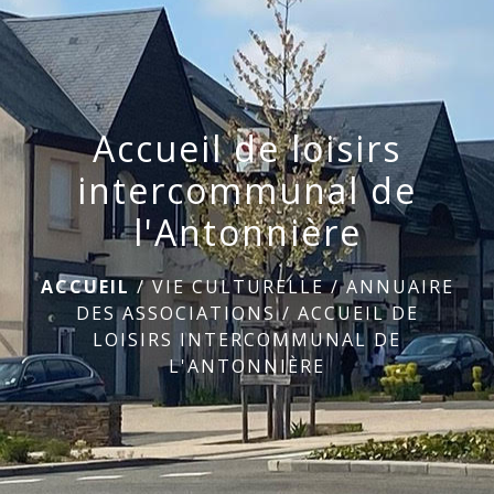
menu
Accueil de loisirs
intercommunal de
l'Antonnière
ACCUEIL
/
VIE CULTURELLE
/
ANNUAIRE
DES ASSOCIATIONS
/
ACCUEIL DE
LOISIRS INTERCOMMUNAL DE
L'ANTONNIÈRE