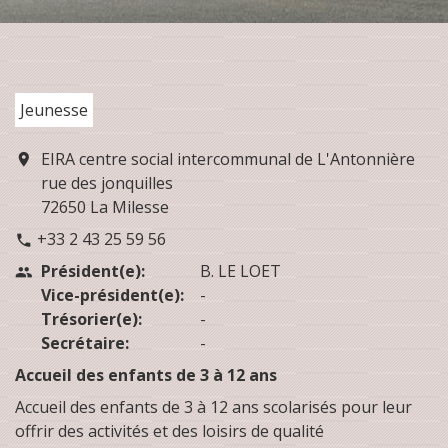
Jeunesse
EIRA centre social intercommunal de L'Antonnière
location_on
rue des jonquilles
72650 La Milesse
+33 2 43 25 59 56
phone
Président(e):
B. LE LOET
people
Vice-président(e):
-
Trésorier(e):
-
Secrétaire:
-
Accueil des enfants de 3 à 12 ans
Accueil des enfants de 3 à 12 ans scolarisés pour leur
offrir des activités et des loisirs de qualité