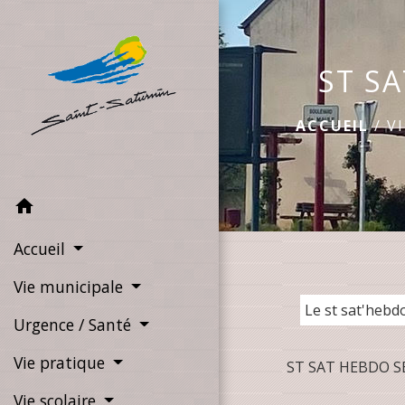
ST SA
ACCUEIL
/
V
home
Accueil
Vie municipale
Le st sat'hebd
Urgence / Santé
Vie pratique
ST SAT HEBDO SE
Vie scolaire