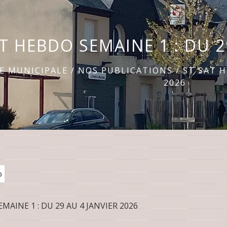
T HEBDO SEMAINE 1 : DU 2
IE MUNICIPALE
/
NOS PUBLICATIONS
/
ST SAT H
2026
o
MAINE 1 : DU 29 AU 4 JANVIER 2026