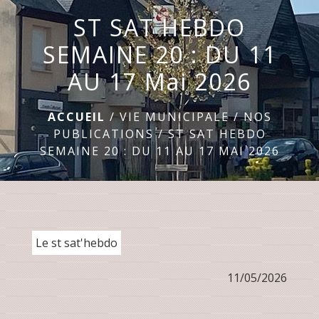
ST SAT HEBDO
menu
SEMAINE 20 : DU 11
AU 17 Mai 2026
ACCUEIL
/
VIE MUNICIPALE
/
NOS
PUBLICATIONS
/
ST SAT HEBDO
SEMAINE 20 : DU 11 AU 17 MAI 2026
Le st sat'hebdo
11/05/2026