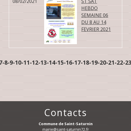
08/02/2021
ST SAT
HEBDO
SEMAINE 06
DU 8 AU 14
FEVRIER 2021
7
-8
-9
-10
-11
-12
-13
-14
-15
-16
-17
-18
-19
-20
-21
-22
-2
Contacts
Commune de Saint-Saturnin
mairie@saint-saturnin72.fr