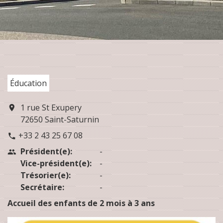
Éducation
1 rue St Exupery
location_on
72650 Saint-Saturnin
+33 2 43 25 67 08
phone
Président(e):
-
people
Vice-président(e):
-
Trésorier(e):
-
Secrétaire:
-
Accueil des enfants de 2 mois à 3 ans