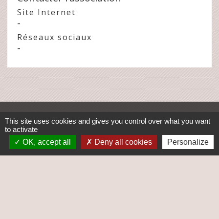
Site Internet
-
Réseaux sociaux
-
Contacts
This site uses cookies and gives you control over what you want
to activate
Commune de Saint-Saturnin
OK, accept all
Deny all cookies
Personalize
mairie@saint-saturnin72.fr
72650 Saint-Saturnin - FRANCE
+33 2 43 25 30 25