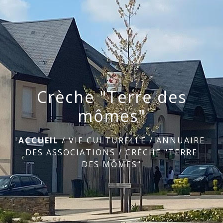
menu
Crèche "Terre des
mômes"
ACCUEIL
/
VIE CULTURELLE
/
ANNUAIRE
DES ASSOCIATIONS
/
CRÈCHE "TERRE
DES MÔMES"