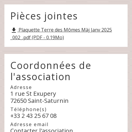
Pièces jointes
Plaquette Terre des Mômes Màj Janv 2025
file_download
_002_.pdf (PDF - 0.19Mo)
Coordonnées de
l'association
Adresse
1 rue St Exupery
72650 Saint-Saturnin
Téléphone(s)
+33 2 43 25 67 08
Adresse email
Contacter l'association