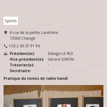
Sports
6 rue de la petite Landrière
location_on
72560 Changé
+33 2 43 25 91 94
phone
Président(e):
Edwige LE ROI
people
Vice-président(e):
Gérard SIMON
Trésorier(e):
-
Secrétaire:
-
Pratique du tennis de table handi