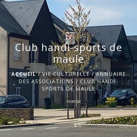
menu
Club handi-sports de
maule
ACCUEIL
/
VIE CULTURELLE
/
ANNUAIRE
DES ASSOCIATIONS
/
CLUB HANDI-
SPORTS DE MAULE