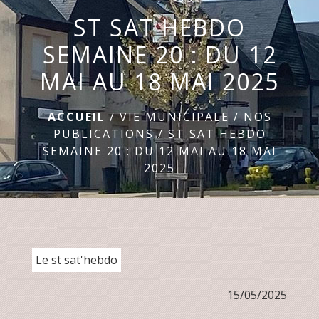
ST SAT HEBDO
menu
SEMAINE 20 : DU 12
MAI AU 18 MAI 2025
ACCUEIL
/
VIE MUNICIPALE
/
NOS
PUBLICATIONS
/
ST SAT HEBDO
SEMAINE 20 : DU 12 MAI AU 18 MAI
2025
Le st sat'hebdo
15/05/2025