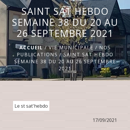
SAINT SAT HEBDO
menu
SEMAINE 38 DU 20 AU
26 SEPTEMBRE 2021
ACCUEIL
/
VIE MUNICIPALE
/
NOS
PUBLICATIONS
/
SAINT SAT HEBDO
SEMAINE 38 DU 20 AU 26 SEPTEMBRE
2021
Le st sat'hebdo
17/09/2021